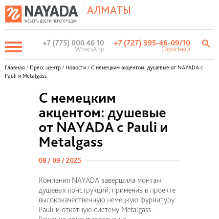
/
АЛМАТЫ
+7 (775) 000 46 10
+7 (727) 395-46-09
/10
WhatsApp
Офисный
Главная
/
Пресс-центр
/
Новости
/
С немецким акцентом: душевые от NAYADA с
Pauli и Metalgass
С немецким
акцентом: душевые
от NAYADA с Pauli и
Metalgass
08 / 09 / 2025
Компания NAYADA завершила монтаж
душевых конструкций, применив в проекте
высококачественную немецкую фурнитуру
Pauli и откатную систему Metalgass.