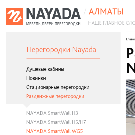
/
АЛМАТЫ
НАШЕ ГЛАВНОЕ СЛ
Антибактериальные перегородки
Главн
Р
Перегородки Nayada
N
Душевые кабины
Новинки
Стационарные перегородки
Раздвижные перегородки
NAYADA SmartWall H3
NAYADA SmartWall H5/H7
NAYADA SmartWall WG5