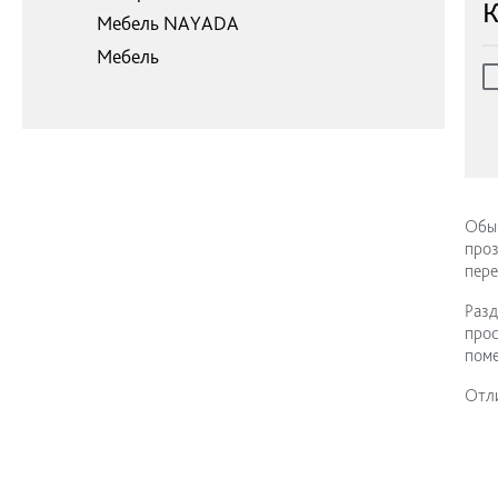
К
Мебель NAYADA
Мебель
Обыч
проз
пере
Разд
прос
пом
Отл