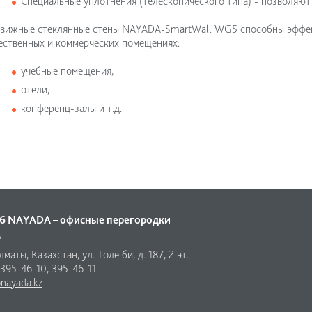
Специальные уплотнения (телескопического типа) - позволяют
вижные стеклянные стены NAYADA-SmartWall WG5 способны эффек
ственных и коммерческих помещениях:
учебные помещения,
отели,
конференц-залы и т.д.
6 NAYADA – офисные перегородки
"
маты, Казахстан, ул. Толе би, д. 187, 2 эт.
 395-46-10, 395-46-11.
nayada.kz