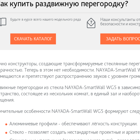
ак купить раздвижную перегородку?
Наши консультанты от
Будьте в курсе всего нашего модельного ряда
безопасности и конст
СКАЧАТЬ КАТАЛОГ
ЗАДАТЬ ВОПРО
но конструкторы, создающие трансформируемые стеклянные перего
рачностью. Теперь в этом нет необходимости. NAYADA-SmartWall 
мещаются и препятствуют распространению звуков с уровнем громк
вижные перегородки из стекла NAYADA-SmartWall WG5 в зависимо
транство, состоящее из нескольких комнат, в единый зал и наоборо
ещения.
ичительные особенности NAYADA-SmartWall WG5 формируют след
Алюминиевые профили - обеспечивают лёгкость конструкции.
Стекло - позволяет создать нестандартные проектные и архит