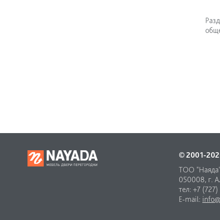
Разд
обще
© 2001-202
ТОО "Наяда
050008, г. Ал
тел: +7 (727)
E-mail:
info@