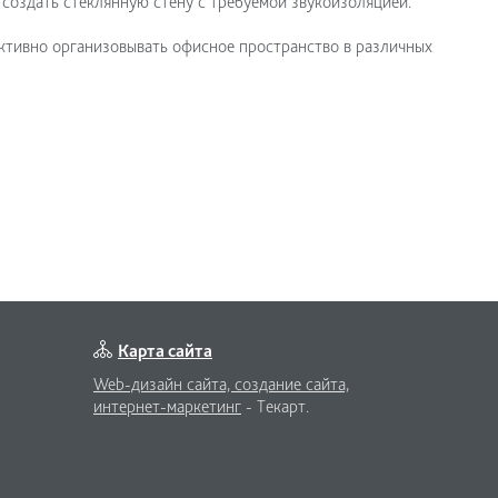
 создать стеклянную стену с требуемой звукоизоляцией.
тивно организовывать офисное пространство в различных
Карта сайта
Web-дизайн сайта,
создание сайта,
интернет-маркетинг
- Текарт.