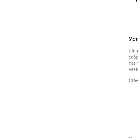
Уст
Шири
собр
паз 
наве
Стан