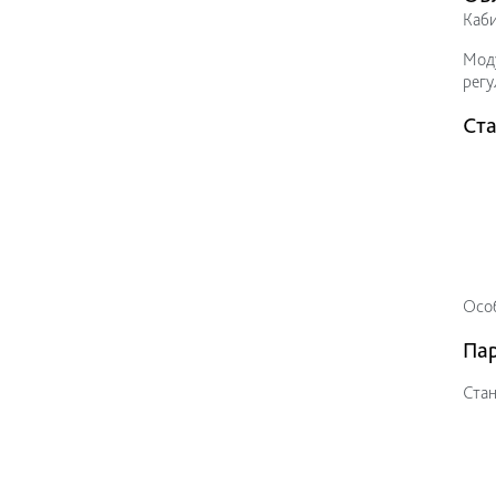
Каби
Моду
регу
Ста
Особ
Па
Стан