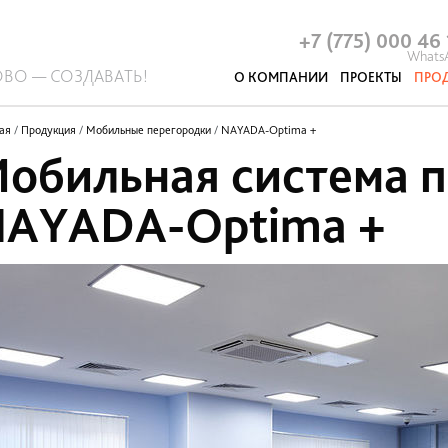
Антибактериальные перегородки
Системы ограждений
Стационарные перегородки
Отделочные материалы
Р
А
+7 (775) 000 46
Whats
ОВО — СОЗДАВАТЬ!
О КОМПАНИИ
ПРОЕКТЫ
ПРО
Акустические панели и кабины
Про
ая
/
Продукция
/
Мобильные перегородки
/
NAYADA-Optima +
обильная система 
AYADA-Optima +