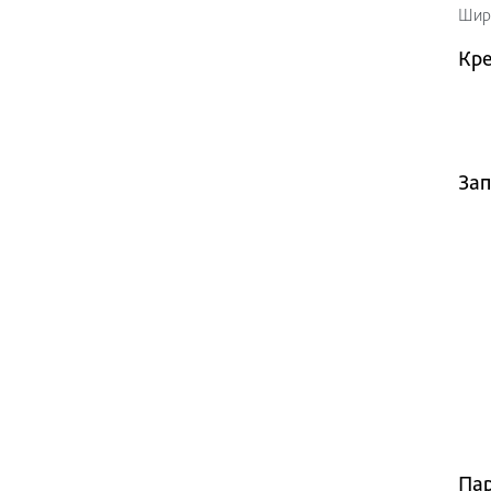
Шири
Кр
Зап
Пар