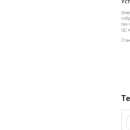
Ус
Шири
собр
паз 
ЦС н
Ста
Те