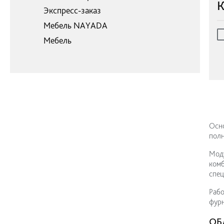
К
Экспресс-заказ
Мебель NAYADA
Мебель
Осно
полн
Моду
комб
спец
Рабо
фурн
ОБ