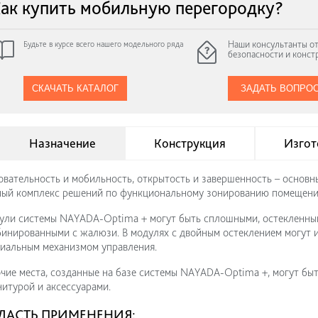
ак купить мобильную перегородку?
Наши консультанты от
Будьте в курсе всего нашего модельного ряда
безопасности и конст
СКАЧАТЬ КАТАЛОГ
ЗАДАТЬ ВОПРО
Назначение
Конструкция
Изгот
вательность и мобильность, открытость и завершенность – основ
ый комплекс решений по функциональному зонированию помещений
ли системы NAYADA-Optima + могут быть сплошными, остекленным
инированными с жалюзи. В модулях с двойным остеклением могут 
иальным механизмом управления.
чие места, созданные на базе системы NAYADA-Optima +, могут бы
итурой и аксессуарами.
ЛАСТЬ ПРИМЕНЕНИЯ: