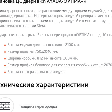
тановка ЦС двери в «NAYADA-OPTIMA+»
на дверного проема, т.е. расстояние между торцами модулей, долж
анная дверная рама. На верхние торцы модулей приворачивается 
приворачиваются саморезами к торцам модулей и к монтажному про
авешивается на петли Sfera.
ндартные параметры мобильных перегородок «OPTIMA+» под ЦС по
Высота модуля должна составлять 2100 мм;
Размер полотна: 750x2040 мм;
Ширина коробки: 812 мм, высота: 2084 мм;
Размер профиля бокового для крепления коробки к стене: 2070
Высота стоек равна высоте модуля.
хнические характеристики
Толщина перегородки