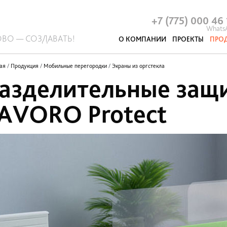
Антибактериальные перегородки
Системы ограждений
Стационарные перегородки
Отделочные материалы
Р
А
+7 (775) 000 46
Whats
ОВО — СОЗДАВАТЬ!
О КОМПАНИИ
ПРОЕКТЫ
ПРО
Акустические панели и кабины
Про
ая
/
Продукция
/
Мобильные перегородки
/
Экраны из оргстекла
азделительные защ
AVORO Protect