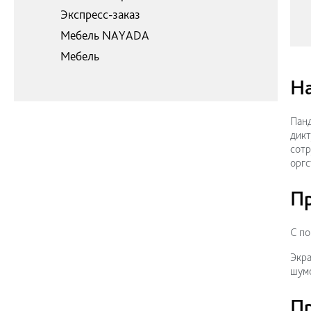
Экспресс-заказ
Мебель NAYADA
Мебель
Н
Панд
дикт
сотр
оргс
П
С по
Экра
шумо
П