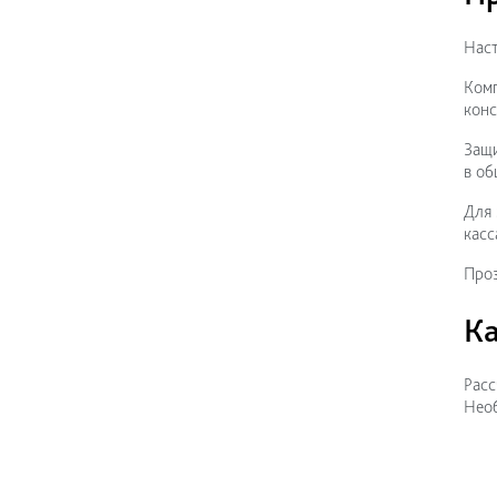
Наст
Комп
конс
Защи
в об
Для 
касс
Проз
Ка
Расс
Необ