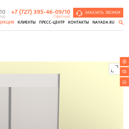
аздвижные перегородки
кустические панели и кабины
Противопожарные перегородки
NAYADA SmartGlass
Мобильные перегородки
 10
+7 (727) 395-46-09
/10
ЗАКАЗАТЬ ЗВОНОК
App
Офисный
ДУКЦИЯ
КЛИЕНТЫ
ПРЕСС-ЦЕНТР
КОНТАКТЫ
NAYADA.RU
тивопожарные перегородки