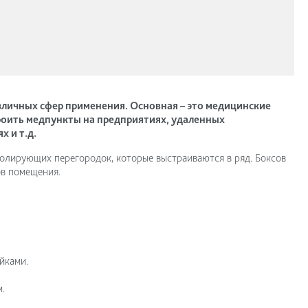
личных сфер применения. Основная – это медицинские
оить медпункты на предприятиях, удаленных
 и т.д.
олирующих перегородок, которые выстраиваются в ряд. Боксов
ов помещения.
йками.
.