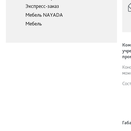
Экспресс-заказ
Мебель NAYADA
Мебель
Ком
учр
про
Конс
може
Сост
Габ