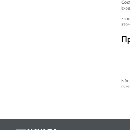
Сос
вход
Запо
этом
П
В бо
осмо