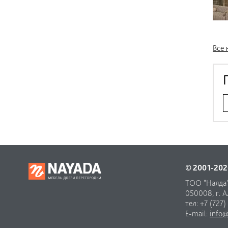
Все 
© 2001-202
ТОО "Наяда
050008, г. Ал
тел: +7 (727)
E-mail:
info@