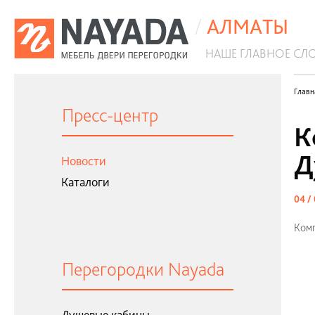
/
АЛМАТЫ
НАШЕ ГЛАВНОЕ СЛ
Антибактериальные перегородки
Главн
Пресс-центр
К
Д
Новости
Каталоги
04 /
Комп
Перегородки Nayada
Душевые кабины