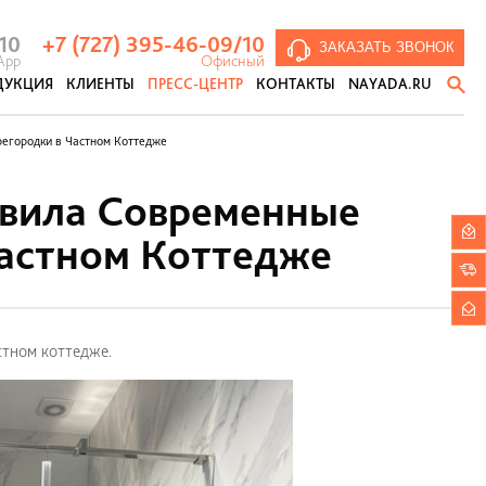
аздвижные перегородки
кустические панели и кабины
Противопожарные перегородки
NAYADA SmartGlass
Мобильные перегородки
 10
+7 (727) 395-46-09
/10
ЗАКАЗАТЬ ЗВОНОК
App
Офисный
ДУКЦИЯ
КЛИЕНТЫ
ПРЕСС-ЦЕНТР
КОНТАКТЫ
NAYADA.RU
тивопожарные перегородки
егородки в Частном Коттедже
вила Современные
астном Коттедже
стном коттедже.