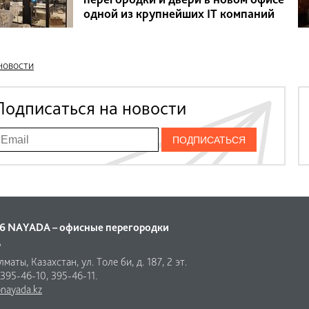
одной из крупнейших IT компаний
новости
Подписаться на новости
6 NAYADA – офисные перегородки
"
маты, Казахстан, ул. Толе би, д. 187, 2 эт.
 395-46-10, 395-46-11.
nayada.kz