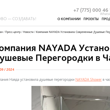
Антибактериальные перегородки
Системы ограждений
Стационарные перегородки
Отделочные материалы
Р
А
+7 (775) 000 46
Whats
ОВО — СОЗДАВАТЬ!
О КОМПАНИИ
ПРОЕКТЫ
ПРО
Акустические панели и кабины
Про
ая
/
Пресс-центр
/
Новости
/
Компания NAYADA Установила Современные Душевые Пер
омпания NAYADA Устано
ушевые Перегородки в Ч
 09 / 2024
ания Наяда установила душевые перегородки
NAYADA Shower
в ча