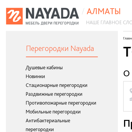
Антибактериальные перегородки
Системы ограждений
Стационарные перегородки
Отделочные материалы
/
АЛМАТЫ
НАШЕ ГЛАВНОЕ СЛ
Антибактериальные перегородки
Главн
Т
Перегородки Nayada
Душевые кабины
О 
Новинки
Стационарные перегородки
Раздвижные перегородки
Противопожарные перегородки
Мобильные перегородки
П
Антибактериальные
перегородки