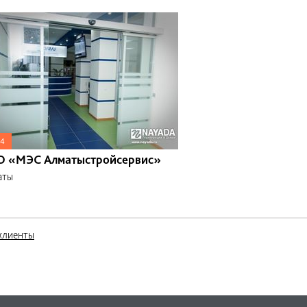
4
 «МЭС Алматыстройсервис»
аты
клиенты