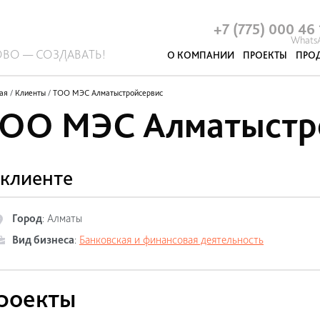
Раздвижные перегородки
Акустические панели и кабины
Противопожарные перегородки
NAYADA SmartGlass
Мобильные перегородки
+7 (775) 000 46
Whats
ОВО — СОЗДАВАТЬ!
О КОМПАНИИ
ПРОЕКТЫ
ПРО
Акустические панели и кабины
Про
ая
/
Клиенты
/
ТОО МЭС Алматыстройсервис
ОО МЭС Алматыстр
клиенте
Город
:
Алматы
Вид бизнеса
:
Банковская и финансовая деятельность
роекты